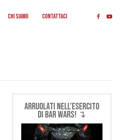
acc
Chi Siamo
Contattaci
Arruolati nell’esercito
di BAR WARS! ↴