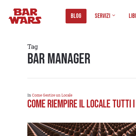
Skip
to
Blog
Servizi
Lib
main
content
Tag
bar manager
In
Come Gestire un Locale
COME RIEMPIRE IL LOCALE TUTTI I