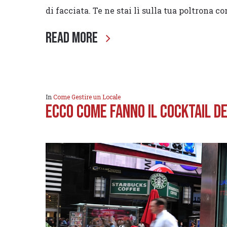
di facciata. Te ne stai lì sulla tua poltrona 
Read More
In
Come Gestire un Locale
Ecco come fanno il Cocktail D