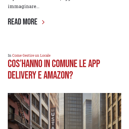
immaginare…
Read More
In
Come Gestire un Locale
Cos’hanno in comune le app
delivery e Amazon?