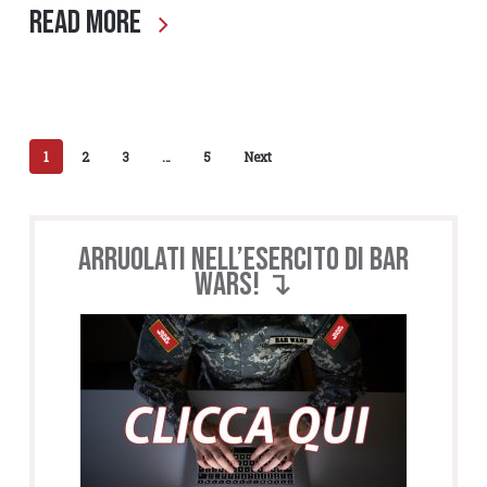
Read More
1
2
3
…
5
Next
Arruolati nell’esercito di BAR
WARS! ↴