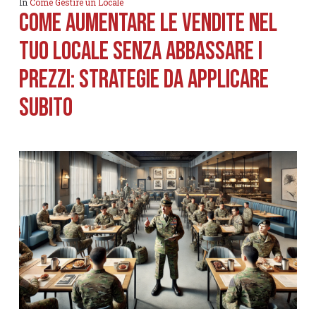
In
Come Gestire un Locale
Come aumentare le vendite nel
tuo locale senza abbassare i
prezzi: strategie da applicare
subito