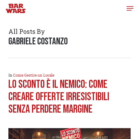
Skip
to
main
content
All Posts By
Gabriele Costanzo
In
Come Gestire un Locale
LO SCONTO È IL NEMICO: COME
CREARE OFFERTE IRRESISTIBILI
SENZA PERDERE MARGINE