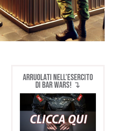
Arruolati nell’esercito
di BAR WARS! ↴