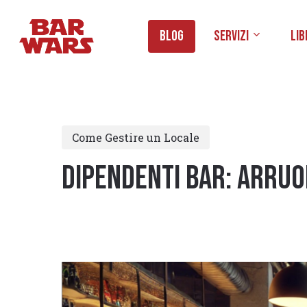
Skip
to
Blog
Servizi
Lib
main
content
Come Gestire un Locale
Dipendenti Bar: arruol