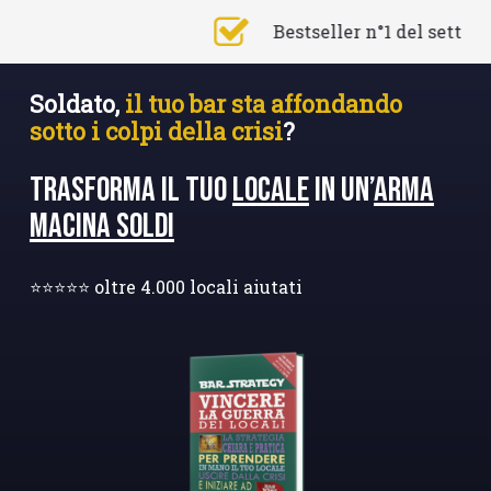
Skip
Casi studio reali
to
main
Soldato,
il tuo bar sta affondando
content
sotto i colpi della crisi
?
Trasforma il tuo
Locale
in un’
Arma
Macina Soldi
⭐️⭐️⭐️⭐️⭐️ oltre 4.000 locali aiutati