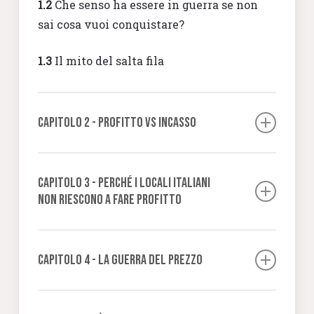
1.2
Che senso ha essere in guerra se non
sai cosa vuoi conquistare?
1.3
Il mito del salta fila
CAPITOLO 2 - Profitto VS incasso
2.1
Profitto VS Incasso
CAPITOLO 3 - Perché i locali italiani
2.2
Cos’è il profitto
non riescono a fare profitto
2.3
Le 3 leve del profitto
3.1
Il virus concettuale del dipendente
CAPITOLO 4 - La guerra del prezzo
3.2
Se sono i clienti a scegliere cosa
comprare significa che l’imprenditore non
4.1
La prima regola in una guerra del