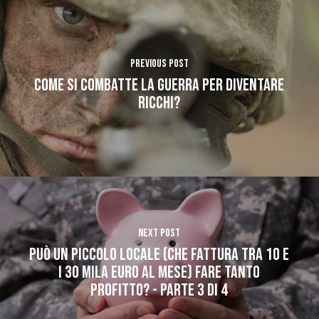
Previous Post
Come si combatte la guerra per diventare
ricchi?
Next Post
PUÒ UN PICCOLO LOCALE (che fattura tra 10 e
i 30 mila euro al mese) FARE TANTO
PROFITTO? - PARTE 3 DI 4