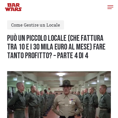
Skip
to
main
Come Gestire un Locale
content
PUÒ UN PICCOLO LOCALE (che fattura
tra 10 e i 30 mila euro al mese) FARE
TANTO PROFITTO? – PARTE 4 DI 4