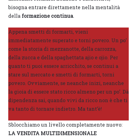
bisogna entrare direttamente nella mentalità
della
formazione continua
.
Appena smetti di formarti, vieni
immediatamente superato e torni povero. Un po’
come la storia di mezzanotte, della carrozza,
della zucca e della spaghettata ajio e ojio. Per
quanto ti puoi essere arricchito, se continui a
stare sul mercato e smetti di formarti, torni
povero. Ovviamente, se neanche inizi, neanche
la gioia di essere stato ricco almeno per un po’. Dà
dipendenza sai, quando vivi da ricco non è che ti
va tanto di tornare indietro. Ma tant’è!
Sblocchiamo un livello completamente nuovo:
LA VENDITA MULTIDIMENSIONALE