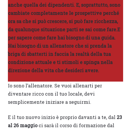
anche quella dei dipendenti. E, soprattutto, sono
cambiate completamente le prospettive perché
ora sa che si può crescere, si può fare ricchezza,
da qualunque situazione parti se sai come fare.E
per sapere come fare hai bisogno di una guida.
Hai bisogno di un allenatore che si prenda la
briga di sbatterti in faccia la realtà della tua
condizione attuale e ti stimoli e spinga nella
direzione della vita che desideri avere.
Io sono l’allenatore. Se vuoi allenarti per
diventare ricco con il tuo locale, devi
semplicemente iniziare a seguirmi.
E il tuo nuovo inizio è proprio davanti a te, dal
23
al 26 maggio
ci sarà il corso di formazione dal