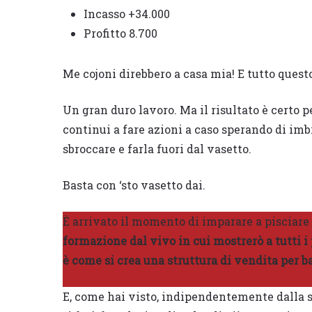
Incasso +34.000
Profitto 8.700
Me cojoni direbbero a casa mia! E tutto questo
Un gran duro lavoro. Ma il risultato è certo p
continui a fare azioni a caso sperando di imb
sbroccare e farla fuori dal vasetto.
Basta con ‘sto vasetto dai.
È arrivato il momento di imparare a pisciare 
formazione dal vivo in cui mostrerò a tutti 
è come si crea una struttura di vendita per ba
E, come hai visto, indipendentemente dalla si