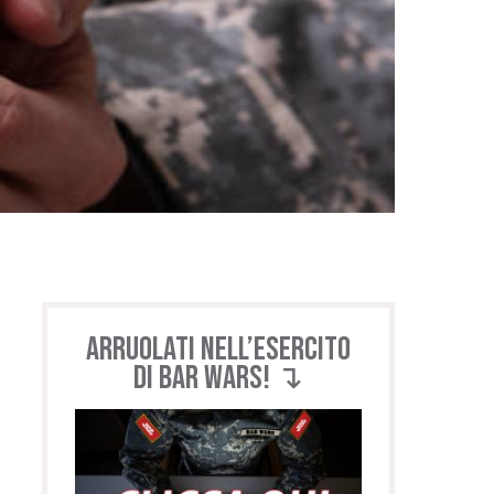
Arruolati nell’esercito
di BAR WARS! ↴