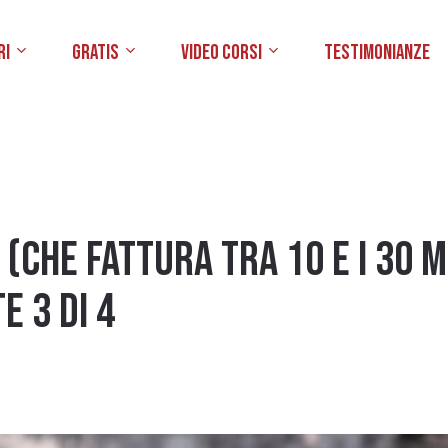
ri
Gratis
Video Corsi
Testimonianze
(che fattura tra 10 e i 30 
E 3 DI 4