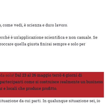
, come vedi, è scienza e duro lavoro.
erché è un’applicazione scientifica e non casuale. Se
roccare quella giusta finirai sempre e solo per
da solo!
Dal 23 al 26 maggio terrò 4 giorni di
i partecipanti come si costruisce realmente un business
r e locali che produce profitto.
tuazione da cui parti. In qualunque situazione sei, io