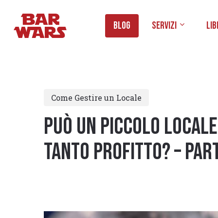
Skip
to
Blog
Servizi
Lib
main
content
Come Gestire un Locale
PUÒ UN PICCOLO LOCALE 
TANTO PROFITTO? – PART