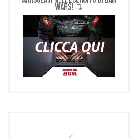
WARS! ↴