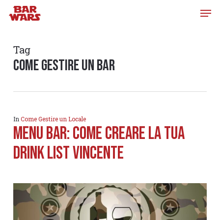
Skip
to
main
content
Tag
come gestire un bar
In
Come Gestire un Locale
Menu bar: come creare la tua
drink list vincente