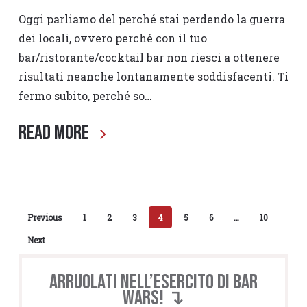
Oggi parliamo del perché stai perdendo la guerra
dei locali, ovvero perché con il tuo
bar/ristorante/cocktail bar non riesci a ottenere
risultati neanche lontanamente soddisfacenti. Ti
fermo subito, perché so…
Read More
Previous
1
2
3
4
5
6
…
10
Next
Arruolati nell’esercito di BAR
WARS! ↴