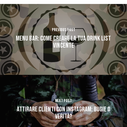
Previous Post
Menu bar: come creare la tua drink list
vincente
Next Post
ATTIRARE CLIENTI CON INSTAGRAM: BUGIE O
VERITà?