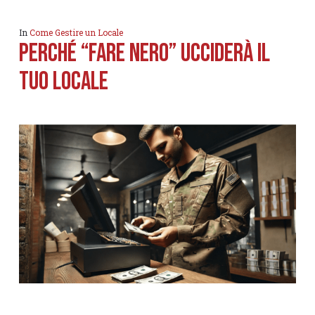
In
Come Gestire un Locale
Perché “fare nero” ucciderà il
tuo locale