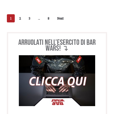
1
2
3
…
8
Next
Arruolati nell’esercito di BAR
WARS! ↴