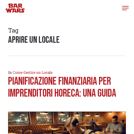
Skip
to
main
content
Tag
aprire un locale
In
Come Gestire un Locale
Pianificazione finanziaria per
imprenditori Horeca: una guida