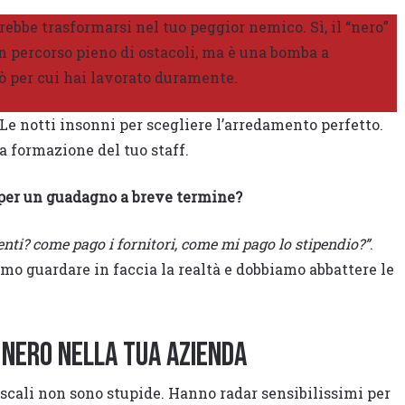
trebbe trasformarsi nel tuo peggior nemico. Sì, il “nero”
n percorso pieno di ostacoli, ma è una bomba a
ciò per cui hai lavorato duramente.
 Le notti insonni per scegliere l’arredamento perfetto.
a formazione del tuo staff.
 per un guadagno a breve termine?
nti? come pago i fornitori, come mi pago lo stipendio?”
.
amo guardare in faccia la realtà e dobbiamo abbattere le
 nero nella tua azienda
iscali non sono stupide. Hanno radar sensibilissimi per