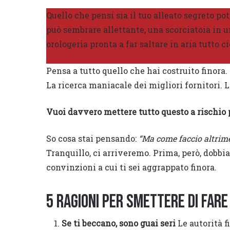
Quello che pensi sia il tuo alleato segreto po
può sembrare allettante, una scorciatoia in u
orologeria pronta a far saltare in aria tutto 
Pensa a tutto quello che hai costruito finora.
La ricerca maniacale dei migliori fornitori. L
Vuoi davvero mettere tutto questo a rischio
So cosa stai pensando:
“Ma come faccio altrime
Tranquillo, ci arriveremo. Prima, però, dobbi
convinzioni a cui ti sei aggrappato finora.
5 ragioni per smettere di fare
Se ti beccano, sono guai seri
Le autorità f