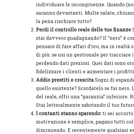
individuare le incongruenze. Quando (non
saranno devastanti. Multe salate, chiusur
la pena rischiare tutto?
Perdi il controllo reale delle tue finanze
S
stai davvero guadagnando? Il “nero” è c
pensare di fare affari d’oro, ma in realtà 
di più: se usi un gestionale per tracciare 
perdendo dati preziosi. Quei dati sono or
fidelizzare i clienti e aumentare i profitt
Addio prestiti e crescita
Sogni di espande
quello esistente? Scordatelo se fai nero. 
del reale, offri una “garanzia” inferiore. 
Stai letteralmente sabotando il tuo futur
I contanti stanno sparendo:
ti sei accort
motivazione è semplice, pagano tutti col
diminuendo. E recentemente qualsiasi es