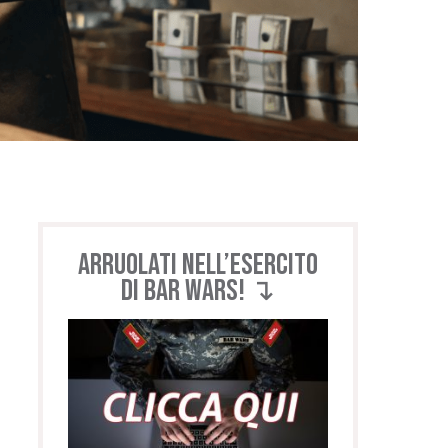
Arruolati nell’esercito
di BAR WARS! ↴