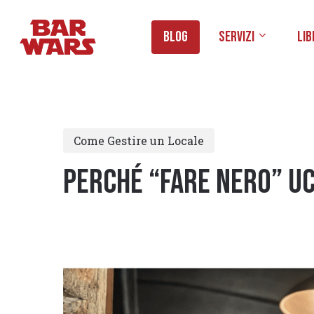
Skip
to
Blog
Servizi
Lib
main
content
Come Gestire un Locale
Perché “fare nero” uc