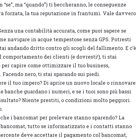
 “se”, ma “quando”) ti beccheranno, le conseguenze
a forzata, la tua reputazione in frantumi. Vale davvero
enza una contabilità accurata, come puoi sapere se
ome navigare in acque tempestose senza GPS. Potresti
stai andando dritto contro gli scogli del fallimento. E c’è
il comportamento dei clienti (e dovresti!), ti stai
o per capire come ottimizzare il tuo business,
i. Facendo nero, ti stai sparando sui piedi.
re il tuo impero? Di aprire un nuovo locale o rinnovare
Le banche guardano i numeri, e se i tuoi sono più bassi
Risultato? Niente prestiti, o condizioni molto peggiori.
o.
o che i bancomat per prelevare stanno sparendo? La
 bancomat, tutto se informatizzato e i contatti stanno
ercente deve accettare il pagamento col bancomat,