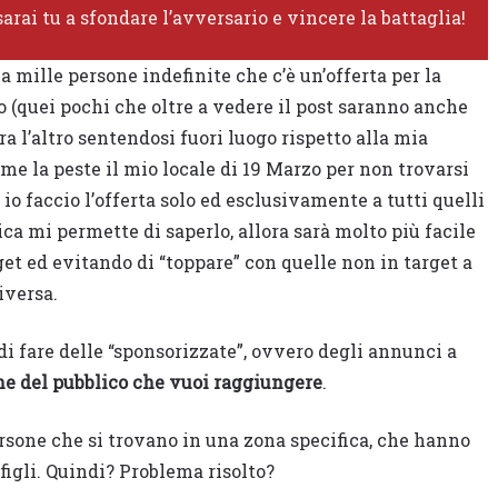
sarai tu a sfondare l’avversario e vincere la battaglia!
 a mille persone indefinite che c’è un’offerta per la
o (quei pochi che oltre a vedere il post saranno anche
a l’altro sentendosi fuori luogo rispetto alla mia
 la peste il mio locale di 19 Marzo per non trovarsi
io faccio l’offerta solo ed esclusivamente a tutti quelli
ica mi permette di saperlo, allora sarà molto più facile
et ed evitando di “toppare” con quelle non in target a
iversa.
 di fare delle “sponsorizzate”, ovvero degli annunci a
he del pubblico che vuoi raggiungere
.
persone che si trovano in una zona specifica, che hanno
figli. Quindi? Problema risolto?