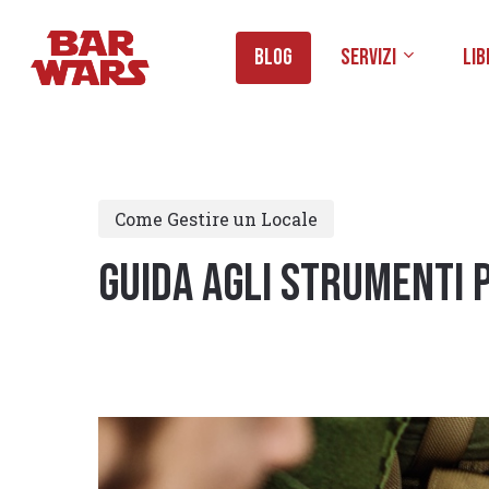
Skip
to
Blog
Servizi
Lib
main
content
Come Gestire un Locale
Guida agli Strumenti p