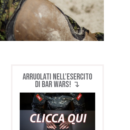
Arruolati nell’esercito
di BAR WARS! ↴