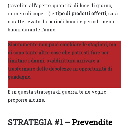
(tavolini all’aperto, quantità di luce di giorno,
numero di coperti) e
tipo di prodotti offerti
, sarà
caratterizzato da periodi buoni e periodi meno
buoni durante l’anno.
Sicuramente non puoi cambiare le stagioni, ma
ci sono tante altre cose che potresti fare per
limitare i danni, o addirittura arrivare a
trasformare delle debolezze in opportunità di
guadagno.
E in questa strategia di guerra, te ne voglio
proporre alcune.
STRATEGIA #1 –
Prevendite