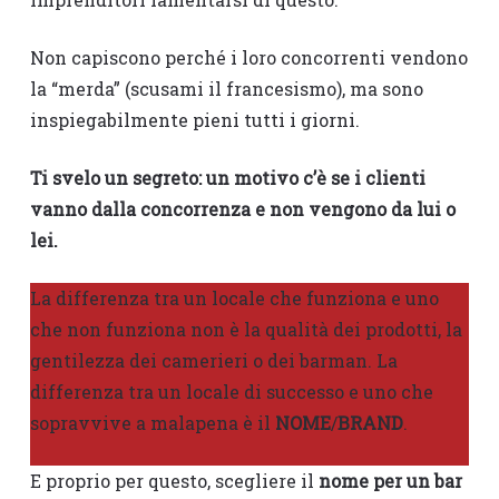
Non capiscono perché i loro concorrenti vendono
la “merda” (scusami il francesismo), ma sono
inspiegabilmente pieni tutti i giorni.
Ti svelo un segreto: un motivo c’è se i clienti
vanno dalla concorrenza e non vengono da lui o
lei.
La differenza tra un locale che funziona e uno
che non funziona non è la qualità dei prodotti, la
gentilezza dei camerieri o dei barman. La
differenza tra un locale di successo e uno che
sopravvive a malapena è il
NOME
/
BRAND
.
E proprio per questo, scegliere il
nome per un bar