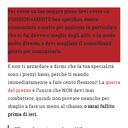
Per avere un bar sempre pieno devi avere un
POSIZIONAMENTO ben specifico, essere
riconosciuto e scelto per qualcosa in particolare
che tu fai davvero meglio degli altri, o in modo
molto diverso, e devi scegliere il nome/Brand
giusto per comunicarlo.
E non ti azzardare a dirmi che la tua specialità
sono i prezzi bassi, perché ti mando
immediatamente a fare cento flessioni! La
guerra
del prezzo
è l’unica che NON devi mai
combattere, quindi non provare neanche per
sbaglio a fare un menu al ribasso,
o sarai fallito
prima di ieri.