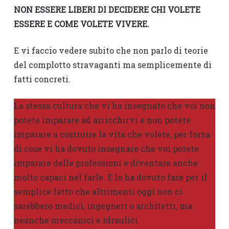
NON ESSERE LIBERI DI DECIDERE CHI VOLETE
ESSERE E COME VOLETE VIVERE.
E vi faccio vedere subito che non parlo di teorie
del complotto stravaganti ma semplicemente di
fatti concreti.
La stessa cultura che vi ha insegnato che voi non
potete imparare ad arricchirvi e non potete
imparare a costruire la vita che volete, per forza
di cose vi ha dovuto insegnare che voi potete
imparare delle professioni e diventare anche
molto capaci nel farle. E lo ha dovuto fare per il
semplice fatto che altrimenti oggi non ci
sarebbero medici, ingegneri o architetti, ma
neanche meccanici e idraulici.