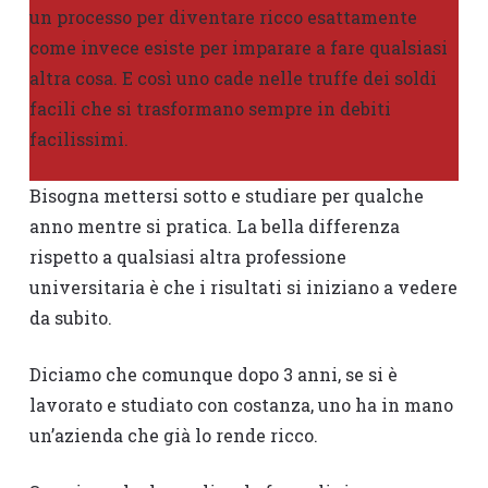
un processo per diventare ricco esattamente
come invece esiste per imparare a fare qualsiasi
altra cosa. E così uno cade nelle truffe dei soldi
facili che si trasformano sempre in debiti
facilissimi.
Bisogna mettersi sotto e studiare per qualche
anno mentre si pratica. La bella differenza
rispetto a qualsiasi altra professione
universitaria è che i risultati si iniziano a vedere
da subito.
Diciamo che comunque dopo 3 anni, se si è
lavorato e studiato con costanza, uno ha in mano
un’azienda che già lo rende ricco.