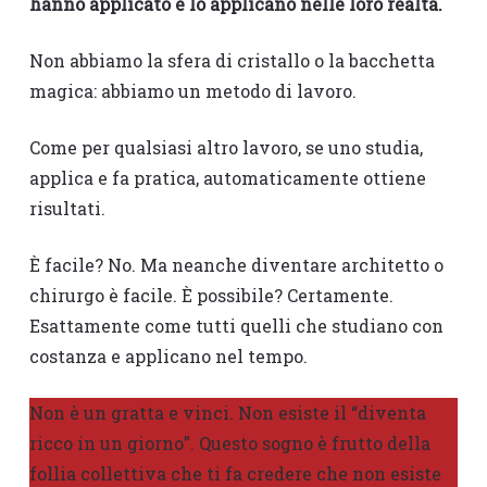
hanno applicato e lo applicano nelle loro realtà.
Non abbiamo la sfera di cristallo o la bacchetta
magica: abbiamo un metodo di lavoro.
Come per qualsiasi altro lavoro, se uno studia,
applica e fa pratica, automaticamente ottiene
risultati.
È facile? No. Ma neanche diventare architetto o
chirurgo è facile. È possibile? Certamente.
Esattamente come tutti quelli che studiano con
costanza e applicano nel tempo.
Non è un gratta e vinci. Non esiste il “diventa
ricco in un giorno”. Questo sogno è frutto della
follia collettiva che ti fa credere che non esiste