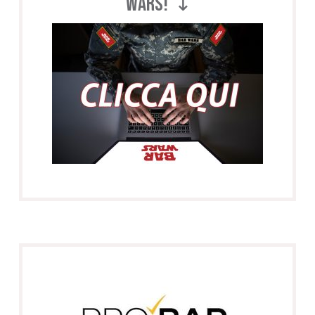
WARS! ↴