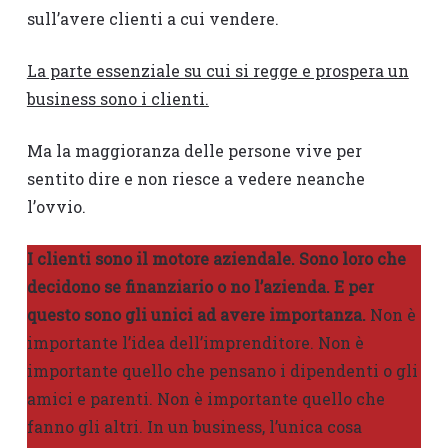
sull’avere clienti a cui vendere.
La parte essenziale su cui si regge e prospera un
business sono i clienti.
Ma la maggioranza delle persone vive per
sentito dire e non riesce a vedere neanche
l’ovvio.
I clienti sono il motore aziendale. Sono loro che
decidono se finanziario o no l’azienda. E per
questo sono gli unici ad avere importanza.
Non è
importante l’idea dell’imprenditore. Non è
importante quello che pensano i dipendenti o gli
amici e parenti. Non è importante quello che
fanno gli altri. In un business, l’unica cosa