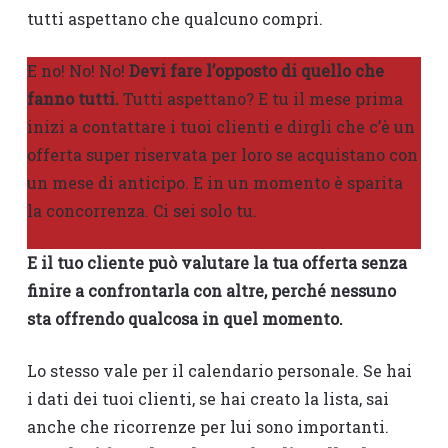
tutti aspettano che qualcuno compri.
E no! No! No!
Devi fare l’opposto di quello che
fanno tutti.
Tutti aspettano? E tu il mese prima
inizi a contattare i tuoi clienti e dirgli che c’è un
offerta super riservata per loro se acquistano con
un mese di anticipo. E in un momento è sparita
la concorrenza. Ci sei solo tu.
E il tuo cliente può valutare la tua offerta senza
finire a confrontarla con altre, perché nessuno
sta offrendo qualcosa in quel momento.
Lo stesso vale per il calendario personale. Se hai
i dati dei tuoi clienti, se hai creato la lista, sai
anche che ricorrenze per lui sono importanti.