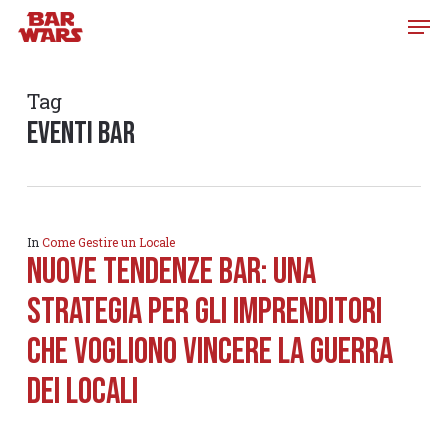
Skip
to
main
content
Tag
eventi bar
In
Come Gestire un Locale
Nuove tendenze bar: una
strategia per gli imprenditori
che vogliono vincere la guerra
dei locali