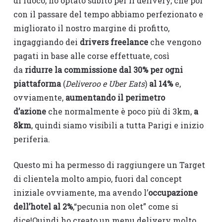
di fuoco, ho optato subito per il delivery, che poi
con il passare del tempo abbiamo perfezionato e
migliorato il nostro margine di profitto,
ingaggiando dei
drivers freelance
che vengono
pagati in base alle corse effettuate, così
da
ridurre la commissione dal 30% per ogni
piattaforma
(
Deliveroo e Uber Eats
)
al 14%
e,
ovviamente,
aumentando il perimetro
d’azione
che normalmente è poco più di 3km,
a
8km
, quindi siamo visibili a tutta Parigi e inizio
periferia.
Questo mi ha permesso di raggiungere un Target
di clientela molto ampio, fuori dal concept
iniziale ovviamente, ma avendo l’
occupazione
dell’hotel al 2%
,“pecunia non olet” come si
dice!Quindi ho creato un menu delivery molto