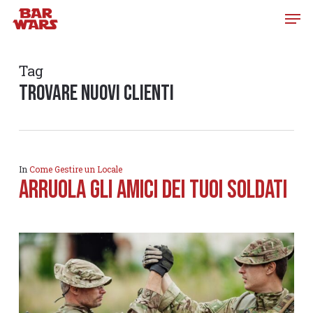
Skip
to
main
content
Tag
trovare nuovi clienti
In
Come Gestire un Locale
Arruola gli amici dei tuoi soldati