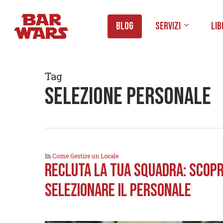
Skip
to
Blog
Servizi
Lib
main
content
Tag
selezione personale
In
Come Gestire un Locale
Recluta la Tua squadra: Scopri
Selezionare il personale