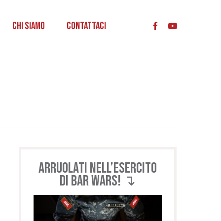
acc
Chi Siamo
Contattaci
Arruolati nell’esercito
di BAR WARS! ↴