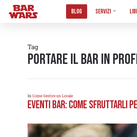
Skip
Blog
Servizi
Lib
to
main
content
Tag
portare il bar in prof
In
Come Gestire un Locale
Eventi Bar: come sfruttarli p