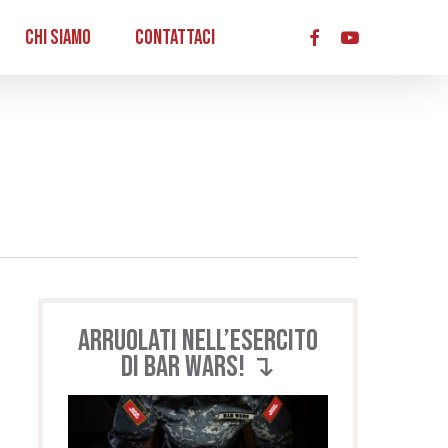
acc
Chi Siamo
Contattaci
Arruolati nell’esercito
di BAR WARS! ↴