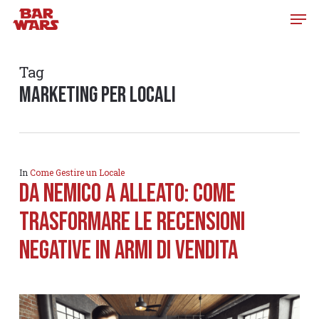
Skip
to
main
content
Tag
marketing per locali
In
Come Gestire un Locale
Da Nemico a Alleato: Come
Trasformare LE recensioni
negative in Armi di Vendita