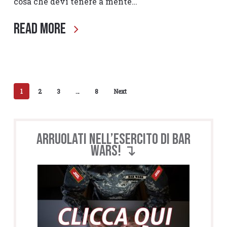
cosa che devi tenere a mente…
Read More
1
2
3
…
8
Next
Arruolati nell’esercito di BAR
WARS! ↴