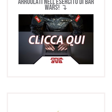
Arruolati nell’esercito di BAR
WARS! ↴