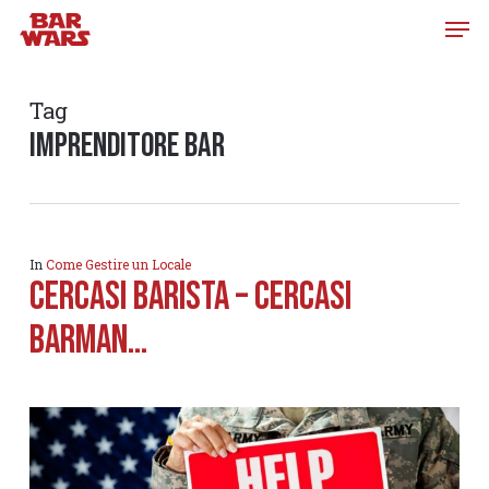
Skip
to
main
content
Tag
imprenditore bar
In
Come Gestire un Locale
CERCASI BARISTA – CERCASI
BARMAN…