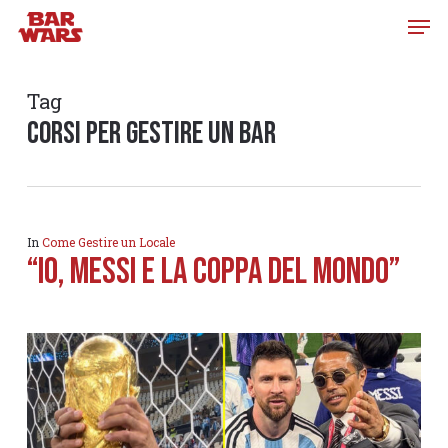
Skip
to
main
content
Tag
corsi per gestire un bar
In
Come Gestire un Locale
“Io, Messi e la Coppa del Mondo”