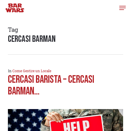
Skip
to
main
content
Tag
cercasi barman
In
Come Gestire un Locale
CERCASI BARISTA – CERCASI
BARMAN…