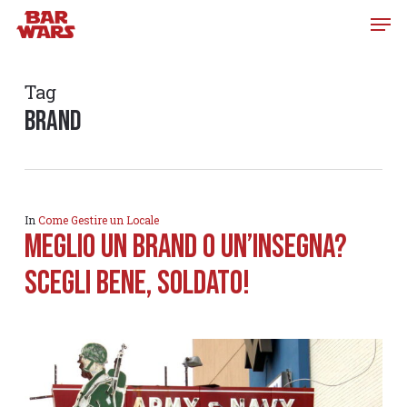
Skip
to
main
content
Tag
brand
In
Come Gestire un Locale
MEGLIO UN BRAND O UN’INSEGNA?
SCEGLI BENE, SOLDATO!