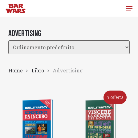
Skip
to
main
content
Advertising
Home
Libro
Advertising
In offerta!