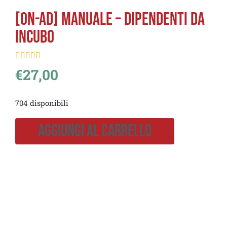
[on-ad] Manuale – Dipendenti da
Incubo





€
27,00
704 disponibili
Aggiungi Al Carrello