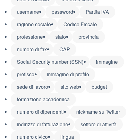
username
password
Partita IVA
ragione sociale
Codice Fiscale
professione
stato
provincia
numero di fax
CAP
Social Security number (SSN)
immagine
prefisso
immagine di profilo
sede di lavoro
sito web
budget
formazione accademica
numero di dipendenti
nickname su Twitter
indirizzo di fatturazione
settore di attività
numero civico
lingua