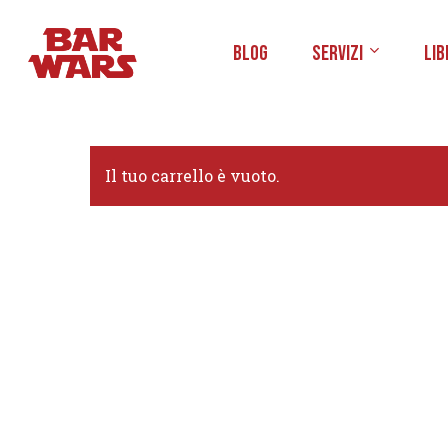
Skip
to
Blog
Servizi
Lib
main
content
Il tuo carrello è vuoto.