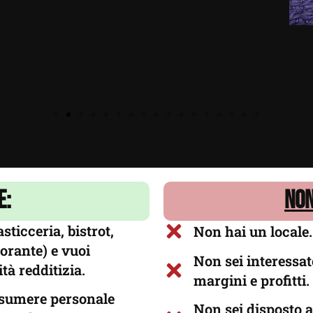
e:
NO
sticceria, bistrot,
Non hai un locale.
torante) e vuoi
Non sei interessa
tà redditizia.
margini e profitti.
ssumere personale
Non sei disposto a