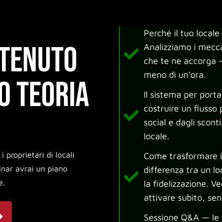
Perché il tuo local
ntenuto
Analizziamo i mecc
che te ne accorga —
meno di un'ora.
o teoria
Il sistema per port
costruire un flusso 
social e dagli scont
locale.
proprietari di locali
Come trasformare i c
inar avrai un piano
differenza tra un l
e.
la fidelizzazione. 
attivare subito, se
Sessione Q&A — le t