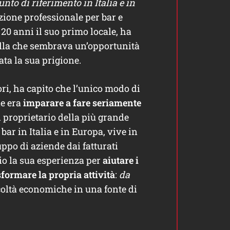
punto di riferimento in Italia e in
zione professionale per bar e
 20 anni il suo primo locale, ha
ella che sembrava un’opportunità
ta la sua prigione.
ori, ha capito che l’unico modo di
ne era
imparare a fare seriamente
il proprietario della più grande
ar in Italia e in Europa, vive in
ppo di aziende dai fatturati
zio la sua esperienza per
aiutare i
asformare la propria attività
:
da
coltà economiche in una fonte di