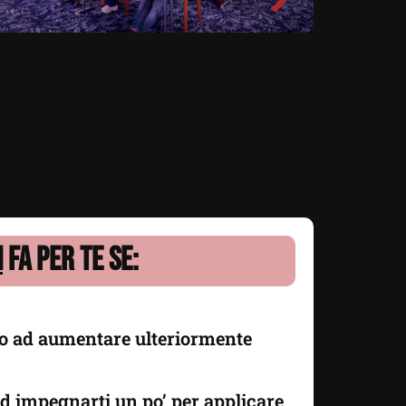
N
fa per te se:
to ad aumentare ulteriormente
d impegnarti un po’ per applicare