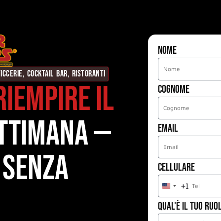
Nome
ICCERIE, COCKTAIL BAR, RISTORANTI
riempire il
Cognome
ttimana —
Email
 senza
Cellulare
+1
Qual'è il tuo Ruo