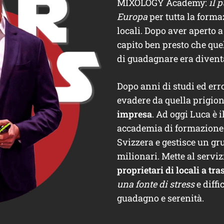
MIXOLOGY Academy:
il 
Europa
per tutta la forma
locali. Dopo aver aperto a
capito ben presto che qu
di guadagnare era diventa
Dopo anni di studi ed err
evadere da quella prigio
impresa
. Ad oggi Luca è 
accademia di formazione b
Svizzera e gestisce un gru
milionari. Mette al servi
proprietari di locali a tr
una fonte di stress
e diffi
guadagno e serenità.