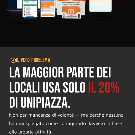
IL VERO PROBLEMA
La maggior parte dei
locali usa solo
il 20%
di Unipiazza.
Non per mancanza di volontà — ma perché nessuno
ha mai spiegato come configurarlo davvero in base
alla propria attività.