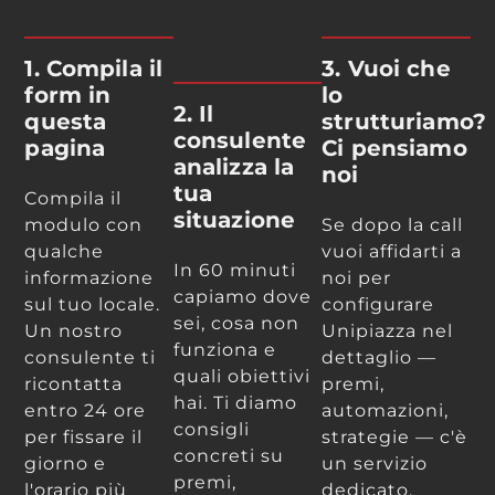
1. Compila il
3. Vuoi che
form in
lo
2. Il
questa
strutturiamo?
consulente
pagina
Ci pensiamo
analizza la
noi
tua
Compila il
situazione
modulo con
Se dopo la call
qualche
vuoi affidarti a
In 60 minuti
informazione
noi per
capiamo dove
sul tuo locale.
configurare
sei, cosa non
Un nostro
Unipiazza nel
funziona e
consulente ti
dettaglio —
quali obiettivi
ricontatta
premi,
hai. Ti diamo
entro 24 ore
automazioni,
consigli
per fissare il
strategie — c'è
concreti su
giorno e
un servizio
premi,
l'orario più
dedicato.