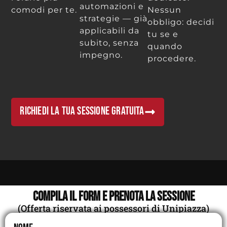
automazioni e
comodi per te.
Nessun
strategie — già
obbligo: decidi
applicabili da
tu se e
subito, senza
quando
impegno.
procedere.
RICHIEDI LA TUA SESSIONE GRATUITA
compila il form e prenota la sessione
(Offerta riservata ai possessori di Unipiazza)